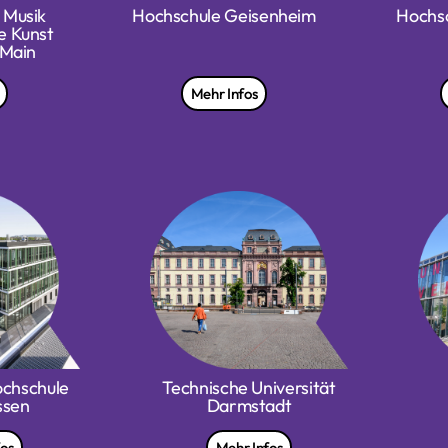
 Musik
Hochschule Geisenheim
Hochs
e Kunst
 Main
Mehr Infos
ochschule
Technische Universität
ssen
Darmstadt
fos
Mehr Infos