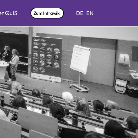
r QuIS
DE
EN
Zum Intrawiki