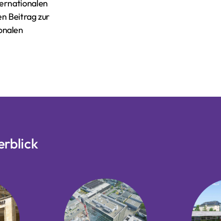
ternationalen
en Beitrag zur
onalen
erblick