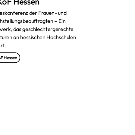
KoF Hessen
eskonferenz der Frauen- und
hstellungsbeauftragten – Ein
werk, das geschlechtergerechte
kturen an hessischen Hochschulen
rt.
F Hessen